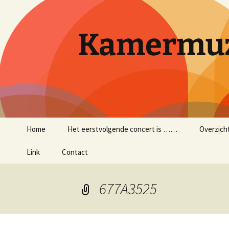
Ga
naar
de
Kamermuz
inhoud
Home
Het eerstvolgende concert is ……
Overzich
Link
Contact
677A3525