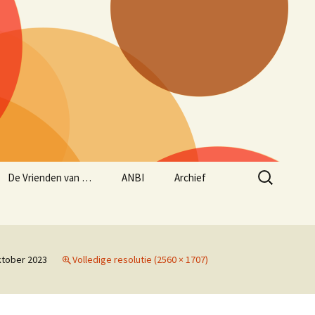
Zoeken
De Vrienden van …
ANBI
Archief
naar:
Aanmelden Vrienden
ANBI status
Historie – opgave
van…
concerten sinds maart
1997
Jaarverslag 2024/2025
ktober 2023
Volledige resolutie (2560 × 1707)
Beleidsplan
muziekseizoen 2025/2026
(lopend van 1 juni 2025
tot en met 31 mei 2026)