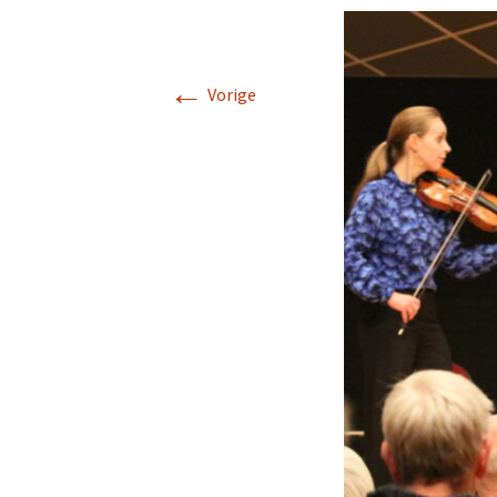
←
Vorige