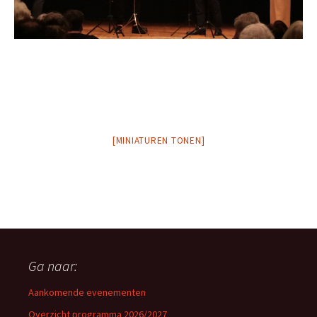
[MINIATUREN TONEN]
Ga naar:
Aankomende evenementen
Overzicht programma 2026/2027