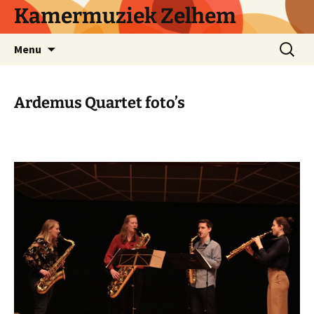
Ga
Kamermuziek Zelhem
naar
de
Zoeken
Menu
inhoud
naar:
Ardemus Quartet foto’s