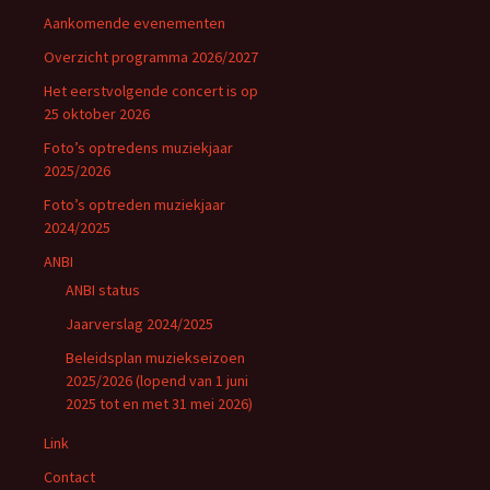
e
t
Aankomende evenementen
i
Overzicht programma 2026/2027
e
Het eerstvolgende concert is op
25 oktober 2026
Foto’s optredens muziekjaar
2025/2026
Foto’s optreden muziekjaar
2024/2025
ANBI
ANBI status
Jaarverslag 2024/2025
Beleidsplan muziekseizoen
2025/2026 (lopend van 1 juni
2025 tot en met 31 mei 2026)
Link
Contact