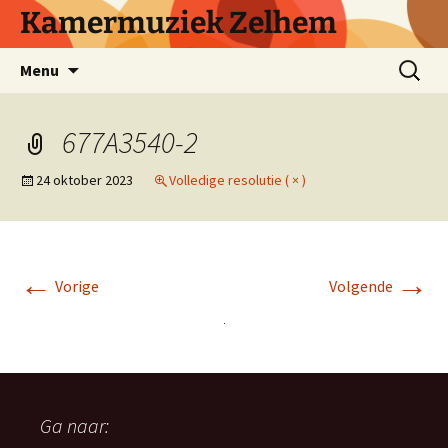
Ga
Kamermuziek Zelhem
naar
de
Zoeken
Menu
inhoud
naar:
677A3540-2
24 oktober 2023
Volledige resolutie ( × )
←
→
Vorige
Volgende
Ga naar: