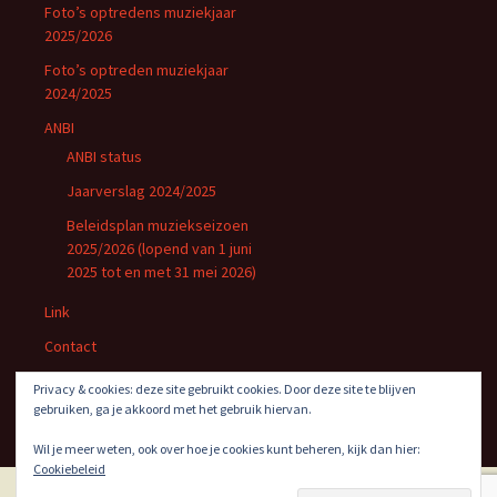
Foto’s optredens muziekjaar
2025/2026
Foto’s optreden muziekjaar
2024/2025
ANBI
ANBI status
Jaarverslag 2024/2025
Beleidsplan muziekseizoen
2025/2026 (lopend van 1 juni
2025 tot en met 31 mei 2026)
Link
Contact
Privacybeleid
Privacy & cookies: deze site gebruikt cookies. Door deze site te blijven
gebruiken, ga je akkoord met het gebruik hiervan.
Wil je meer weten, ook over hoe je cookies kunt beheren, kijk dan hier:
Cookiebeleid