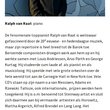
Ralph van Raat
piano
De fenomenale toppianist Ralph van Raat is weliswaar
e
gefascineerd door de 20
eeuwse- en hedendaagse muziek,
maar zijn repertoire is heel breed tot de Barok toe.
Beroemde componisten droegen werk aan hem op en hij
werkte samen met Louis Andriessen, Arvo Pärth en George
Kurtag. Hij studeerde cum laude af als pianist en als
musicoloog. Hij speelde met vele grote orkesten over de
hele wereld tot aan de Carnegie Hall in New York toe. Vele
CD’s staan op zijn naam o.a van Messiaen, Adams en
Rzewski. Talloze, ook internationale, prijzen werden hem
toegekend. Hij is o.m. benoemd tot Steinway artist en sluit
zich daarmee aan bij vermaarde artiesten als Horowitz,
Martha Argerich, Alfred Brendel en Lang Lang. Het