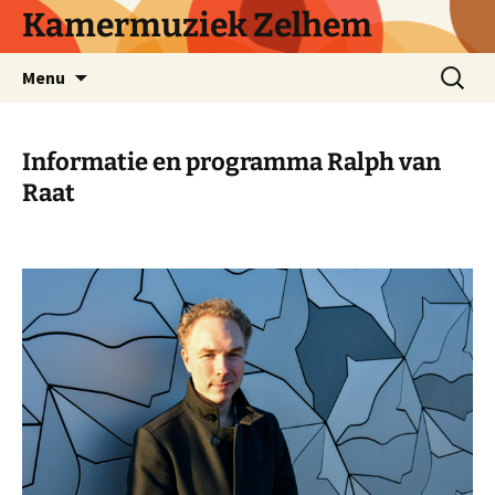
Ga
Kamermuziek Zelhem
naar
de
Zoeken
Menu
inhoud
naar:
Informatie en programma Ralph van
Raat