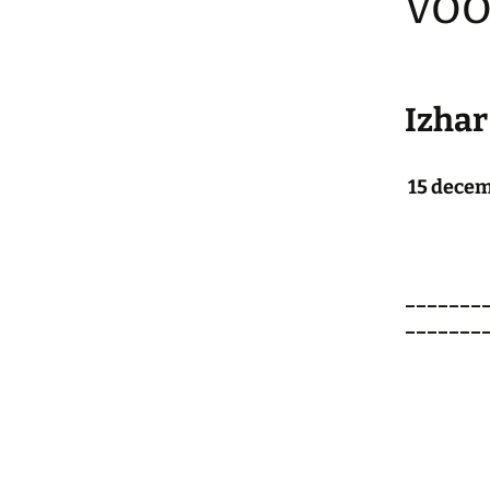
voo
Izhar
15 de
_______
_______