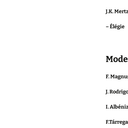
J.K. Mert
– Élégie
Moder
F. Magnus
J. Rodrig
I. Albéni
F.Tárrega