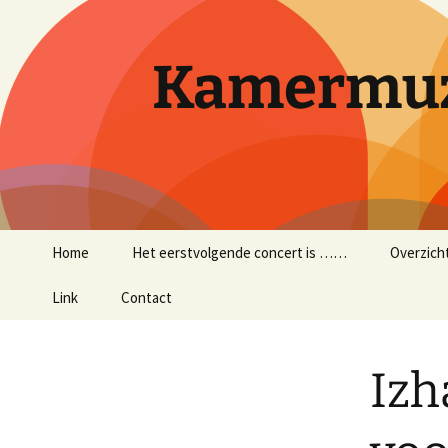
Ga
naar
de
Kamermuz
inhoud
Home
Het eerstvolgende concert is ……
Overzich
Link
Contact
Izh