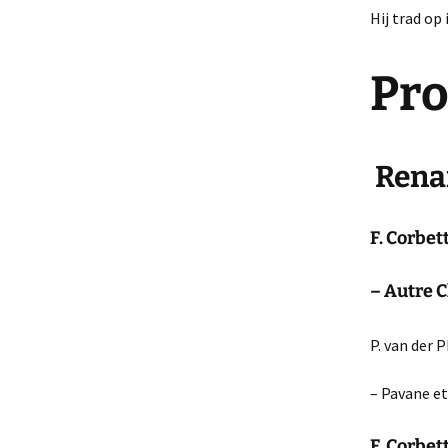
Hij trad op
Pr
Rena
F. Corbet
– Autre 
P. van der 
– Pavane et
F. Corbet