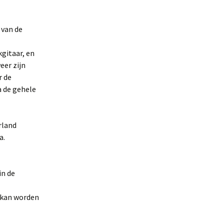
 van de
kgitaar, en
eer zijn
r de
a de gehele
rland
a.
in de
 kan worden