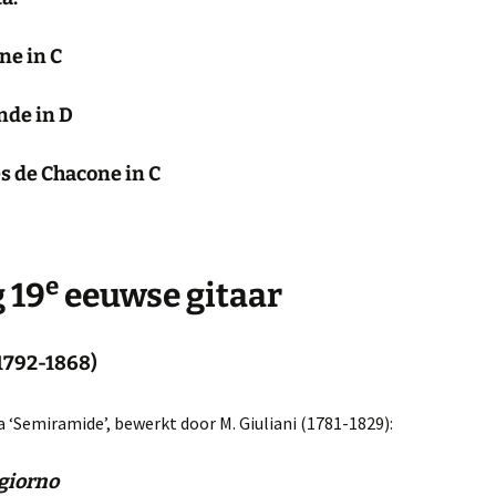
ne in C
nde in D
s de Chacone in C
e
 19
eeuwse gitaar
(1792-1868)
a ‘Semiramide’, bewerkt door M. Giuliani (1781-1829):
 giorno