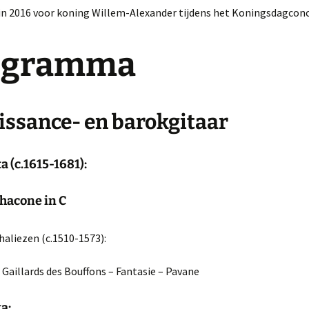
 in 2016 voor koning Willem-Alexander tijdens het Koningsdagconc
ogramma
issance- en barokgitaar
ta (c.1615-1681):
Chacone in C
Phaliezen (c.1510-1573):
 Gaillards des Bouffons – Fantasie – Pavane
ta: