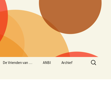
Zoeken
De Vrienden van …
ANBI
Archief
naar:
Aanmelden Vrienden
ANBI status
Historie – opgave
van…
concerten sinds maart
1997
Jaarverslag 2024/2025
Beleidsplan
muziekseizoen 2025/2026
(lopend van 1 juni 2025
tot en met 31 mei 2026)