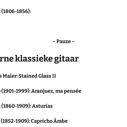
z (1806-1856):
– Pauze –
ne klassieke gitaar
 Maier: Stained Glass II
o (1901-1999): Aranjuez, ma pensée
z (1860-1909): Asturias
 (1852-1909): Capricho Árabe