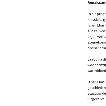
Renaissanc
In dit pro
klassieke gi
Izhar Elias
19e eeuwse 
eigen verha
Zonnekoning
opera Semir
Laat u na d
woonachtige
warmbloedi
Izhar Elias
geschiedeni
staatsonde
uitgereikt.