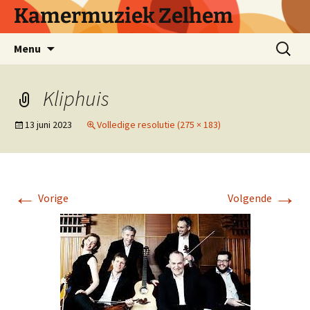
Ga
Kamermuziek Zelhem
naar
de
Zoeken
Menu
inhoud
naar:
Kliphuis
13 juni 2023
Volledige resolutie (275 × 183)
←
→
Vorige
Volgende