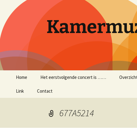
Ga
naar
de
Kamermuz
inhoud
Home
Het eerstvolgende concert is ……
Overzich
Link
Contact
677A5214