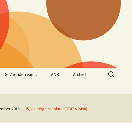
Zoeken
De Vrienden van …
ANBI
Archief
naar:
Aanmelden Vrienden
ANBI status
Historie – opgave
van…
concerten sinds maart
1997
Jaarverslag 2024/2025
ember 2018
Volledige resolutie (3747 × 2498)
Beleidsplan
muziekseizoen 2025/2026
(lopend van 1 juni 2025
tot en met 31 mei 2026)