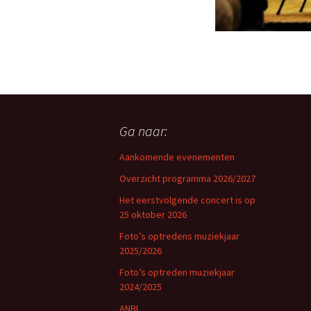
Ga naar:
Aankomende evenementen
Overzicht programma 2026/2027
Het eerstvolgende concert is op
25 oktober 2026
Foto’s optredens muziekjaar
2025/2026
Foto’s optreden muziekjaar
2024/2025
ANBI