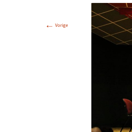
←
Vorige