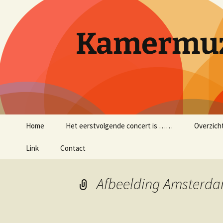
Ga
naar
de
Kamermuz
inhoud
Home
Het eerstvolgende concert is ……
Overzich
Link
Contact
Afbeelding Amsterda