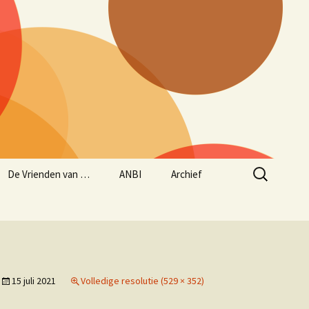
Zoeken
De Vrienden van …
ANBI
Archief
naar:
Aanmelden Vrienden
ANBI status
Historie – opgave
van…
concerten sinds maart
1997
Jaarverslag 2024/2025
Beleidsplan
muziekseizoen 2025/2026
15 juli 2021
Volledige resolutie (529 × 352)
(lopend van 1 juni 2025
tot en met 31 mei 2026)