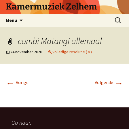
Ga
Kamermuziek Zelhem
naar
de
Zoeken
Menu
inhoud
naar:
combi Matangi allemaal
24 november 2020
Volledige resolutie ( × )
←
→
Vorige
Volgende
Ga naar: