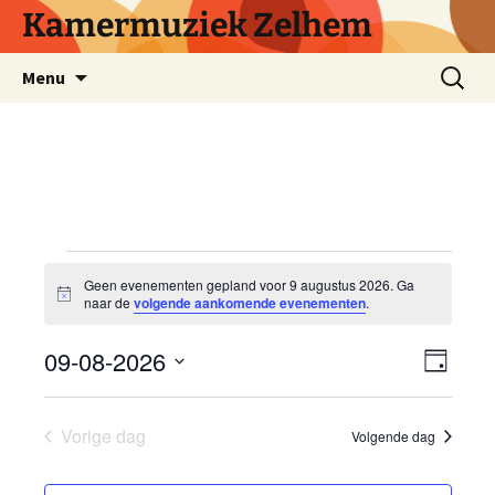
Ga
Kamermuziek Zelhem
naar
de
Zoeken
Menu
inhoud
naar:
Evenementen
Geen evenementen gepland voor 9 augustus 2026. Ga
B
naar de
volgende aankomende evenementen
.
e
in
r
09-08-2026
E
i
W
D
c
v
h
S
a
e
9
t
g
e
e
Vorige dag
Volgende dag
e
l
n
augustus
e
e
r