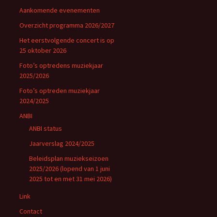
t
i
Aankomende evenementen
g
i
Overzicht programma 2026/2027
a
Het eerstvolgende concert is op
e
t
25 oktober 2026
i
Foto’s optredens muziekjaar
e
2025/2026
Foto’s optreden muziekjaar
2024/2025
ANBI
ANBI status
Jaarverslag 2024/2025
Beleidsplan muziekseizoen
2025/2026 (lopend van 1 juni
2025 tot en met 31 mei 2026)
Link
Contact