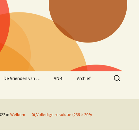
Zoeken
De Vrienden van …
ANBI
Archief
naar:
Aanmelden Vrienden
ANBI status
Historie – opgave
van…
concerten sinds maart
1997
Jaarverslag 2024/2025
022
in
Welkom
Volledige resolutie (239 × 209)
Beleidsplan
muziekseizoen 2025/2026
(lopend van 1 juni 2025
tot en met 31 mei 2026)