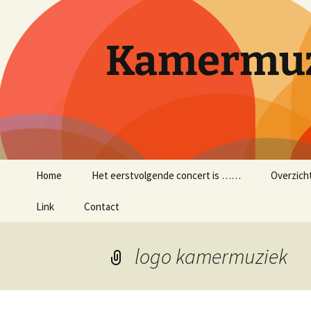
Ga
naar
de
Kamermuz
inhoud
Home
Het eerstvolgende concert is ……
Overzich
Link
Contact
logo kamermuziek