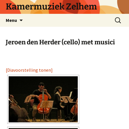
Ga
Kamermuziek Zelhem
naar
de
Zoeken
Menu
inhoud
naar:
Jeroen den Herder (cello) met musici
[Diavoorstelling tonen]