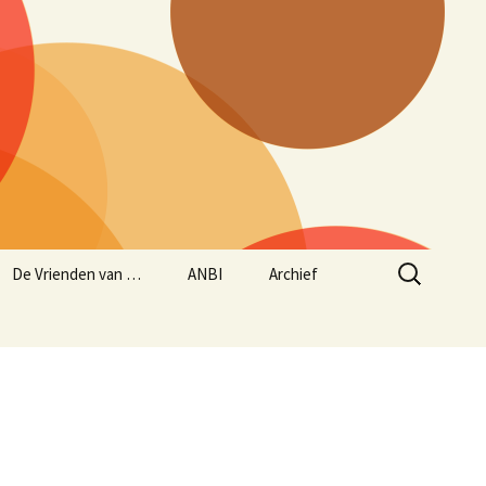
Zoeken
De Vrienden van …
ANBI
Archief
naar:
Aanmelden Vrienden
ANBI status
Historie – opgave
van…
concerten sinds maart
1997
Jaarverslag 2024/2025
Beleidsplan
muziekseizoen 2025/2026
(lopend van 1 juni 2025
tot en met 31 mei 2026)