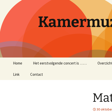
Ga
naar
de
Kamermuz
inhoud
Home
Het eerstvolgende concert is ……
Overzich
Link
Contact
Mat
30 oktobe