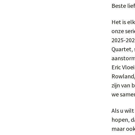
Beste li
Het is el
onze seri
2025-2026
Quartet,
aanstorme
Eric Vlo
Rowland/
zijn van 
we samen
Als u wil
hopen, d
maar ook 