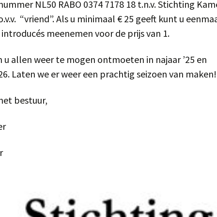
nummer NL50 RABO 0374 7178 18 t.n.v. Stichting Ka
.v.v. “vriend”. Als u minimaal € 25 geeft kunt u eenma
 introducés meenemen voor de prijs van 1.
n u allen weer te mogen ontmoeten in najaar ’25 en
26. Laten we er weer een prachtig seizoen van maken!
et bestuur,
er
r