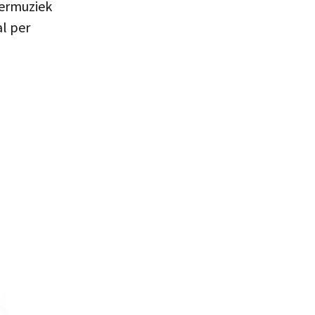
mermuziek
al per