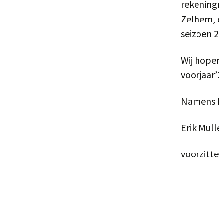
rekening
Zelhem, o
seizoen 2
Wij hope
voorjaar’
Namens h
Erik Mull
voorzitte