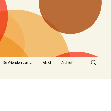
Zoeken
De Vrienden van …
ANBI
Archief
naar:
Aanmelden Vrienden
ANBI status
Historie – opgave
van…
concerten sinds maart
1997
Jaarverslag 2024/2025
Beleidsplan
muziekseizoen 2025/2026
(lopend van 1 juni 2025
tot en met 31 mei 2026)