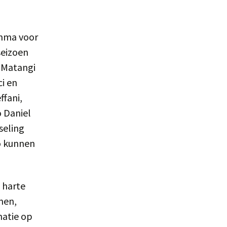
amma voor
seizoen
t Matangi
i en
ffani,
 Daniel
seling
Zo kunnen
n harte
men,
natie op