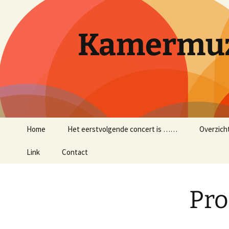
Ga
naar
de
Kamermuz
inhoud
Home
Het eerstvolgende concert is ……
Overzich
Link
Contact
Pr