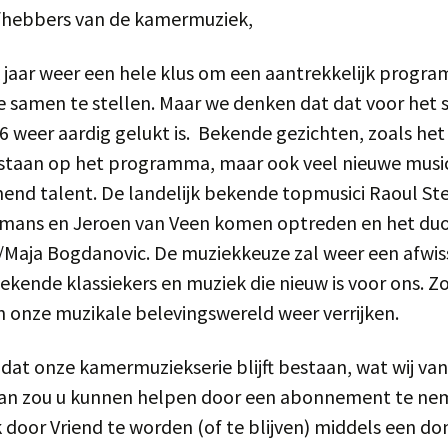
efhebbers van de kamermuziek,
k jaar weer een hele klus om een aantrekkelijk progr
e samen te stellen. Maar we denken dat dat voor het 
 weer aardig gelukt is. Bekende gezichten, zoals he
 staan op het programma, maar ook veel nieuwe music
nd talent. De landelijk bekende topmusici Raoul Ste
eimans en Jeroen van Veen komen optreden en het duo
Maja Bogdanovic. De muziekkeuze zal weer een afwis
bekende klassiekers en muziek die nieuw is voor ons. 
 onze muzikale belevingswereld weer verrijken.
t dat onze kamermuziekserie blijft bestaan, wat wij va
an zou u kunnen helpen door een abonnement te ne
door Vriend te worden (of te blijven) middels een do