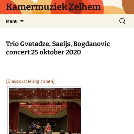
Ga
Kamermuziek Zelhem
naar
de
Zoeken
Menu
inhoud
naar:
Trio Gvetadze, Saeijs, Bogdanovic
concert 25 oktober 2020
[Diavoorstelling tonen]