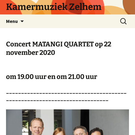
Ga
Kamermuziek Zelhem
naar
de
Zoeken
Menu
inhoud
naar:
Concert MATANGI QUARTET op 22
november 2020
om 19.00 uur en om 21.00 uur
________________________________________
__________________________________