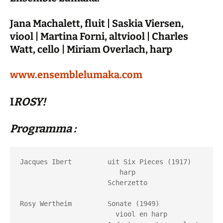
Jana Machalett, fluit | Saskia Viersen,
viool | Martina Forni, altviool | Charles
Watt, cello | Miriam Overlach, harp
www.ensemblelumaka.com
I
ROSY!
Programma :
Jacques Ibert         uit Six Pieces (1917) 
                         harp                          

                      Scherzetto

Rosy Wertheim         Sonate (1949) 
                        viool en harp
