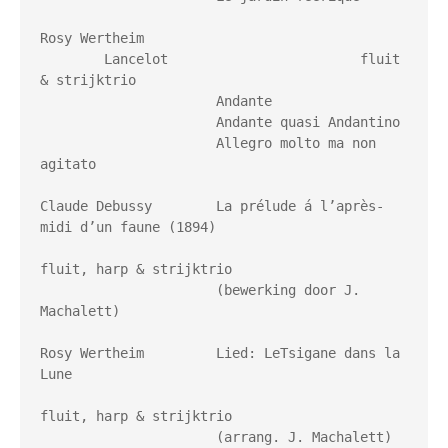
Rosy Wertheim 
        Lancelot                        fluit 
& strijktrio

                      Andante

                      Andante quasi Andantino

                      Allegro molto ma non 
agitato

Claude Debussy        La prélude á l’après-
midi d’un faune (1894)

fluit, harp & strijktrio

                      (bewerking door J. 
Machalett)

Rosy Wertheim         Lied: LeTsigane dans la 
Lune 

fluit, harp & strijktrio

                      (arrang. J. Machalett)
