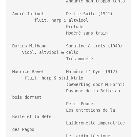
                      Andante non troppo lento

André Jolivet         Petite Suite (1941) 
         fluit, harp & altviool

                      Prelude

                      Modéré sans train

Darius Milhaud        Sonatine á trois (1940) 
    viool, altviool & cello

                      Trés modéré

Maurice Ravel         Ma mère l’ Oye (1912) 
     fluit, harp & strijktrio

                      (bewerking door M.Forni)

                      Pavanne de la Belle au 
bois dormant

                      Petit Poucet

                      Les entretiens de la 
Belle et la Bête

                      Laideronette imperatrice 
des Pagod

                      Le jardin féerique
