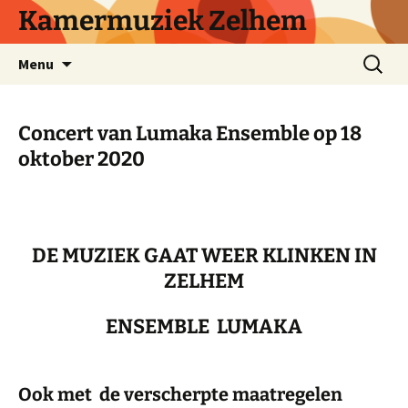
Ga
Kamermuziek Zelhem
naar
de
Zoeken
Menu
inhoud
naar:
Concert van Lumaka Ensemble op 18
oktober 2020
DE MUZIEK GAAT WEER KLINKEN IN
ZELHEM
ENSEMBLE LUMAKA
Ook met de verscherpte maatregelen