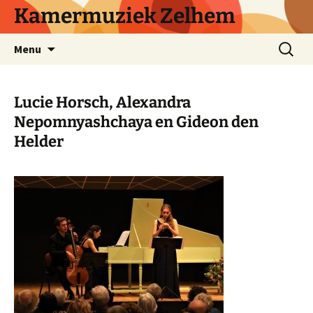
Ga
Kamermuziek Zelhem
naar
de
Zoeken
Menu
inhoud
naar:
Lucie Horsch, Alexandra
Nepomnyashchaya en Gideon den
Helder