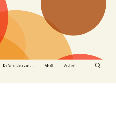
Zoeken
De Vrienden van …
ANBI
Archief
naar:
Aanmelden Vrienden
ANBI status
Historie – opgave
van…
concerten sinds maart
1997
Jaarverslag 2024/2025
Beleidsplan
muziekseizoen 2025/2026
(lopend van 1 juni 2025
tot en met 31 mei 2026)