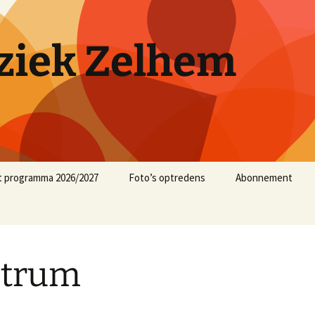
iek Zelhem
t programma 2026/2027
Foto’s optredens
Abonnement
muziekjaar 2025/2026
muziekjaar 2024/2025
strum