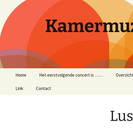
Ga
naar
de
Kamermuz
inhoud
Home
Het eerstvolgende concert is ……
Overzich
Link
Contact
Lu