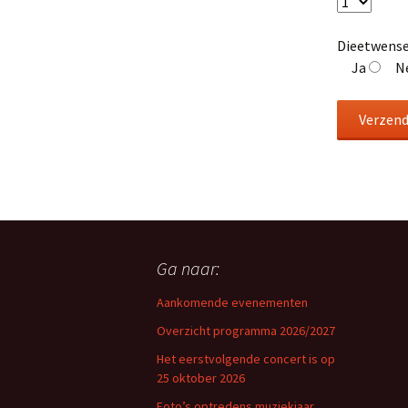
Dieetwense
Ja
N
Ga naar:
Aankomende evenementen
Overzicht programma 2026/2027
Het eerstvolgende concert is op
25 oktober 2026
Foto’s optredens muziekjaar